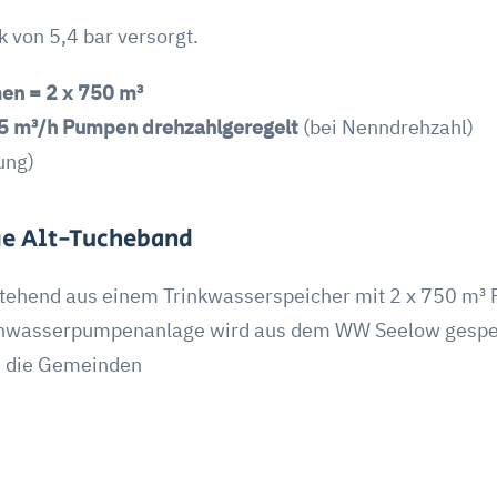
 von 5,4 bar versorgt.
en = 2 x 750 m³
5 m³/h Pumpen drehzahlgeregelt
(bei Nenndrehzahl)
ung)
e Alt-Tucheband
stehend aus einem Trinkwasserspeicher mit 2 x 750 m
inwasserpumpenanlage wird aus dem WW Seelow gespei
 die Gemeinden