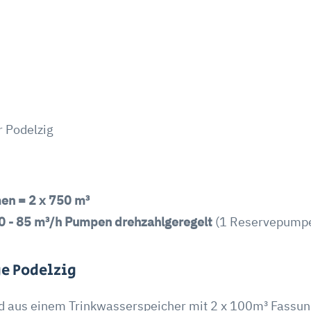
r Podelzig
en = 2 x 750 m³
0 - 85 m³/h Pumpen drehzahlgeregelt
(1 Reservepumpe
e Podelzig
nd aus einem Trinkwasserspeicher mit 2 x 100m³ Fassu