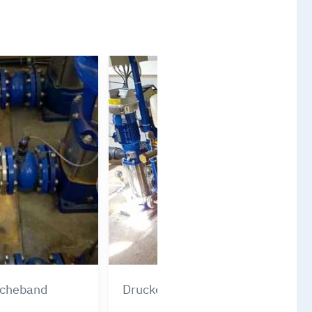
ucheband
Druckerhöhungsanlage Marxdorf