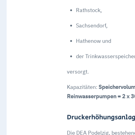
Rathstock,
Sachsendorf,
Hathenow und
der Trinkwasserspeiche
versorgt.
Kapazitäten:
Speichervolum
Reinwasserpumpen = 2 x 3
Druckerhöhungsanlag
Die DEA Podelzig, bestehe