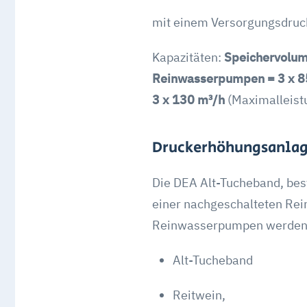
mit einem Versorgungsdruck
Kapazitäten:
Speichervolum
Reinwasserpumpen = 3 x 8
3 x 130 m³/h
(Maximalleist
Druckerhöhungsanlag
Die DEA Alt-Tucheband, be
einer nachgeschalteten Re
Reinwasserpumpen werden
Alt-Tucheband
Reitwein,