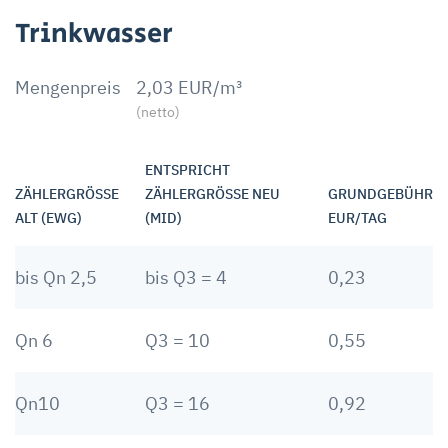
Trinkwasser
Mengenpreis
2,03 EUR/m³
(netto)
ENTSPRICHT
ZÄHLERGRÖSSE A
ZÄHLERGRÖSSE NEU (
GRUNDGEBÜHR
LT (EWG)
MID)
EUR/TAG
bis Qn 2,5
bis Q3 = 4
0,23
Qn 6
Q3 = 10
0,55
Qn10
Q3 = 16
0,92