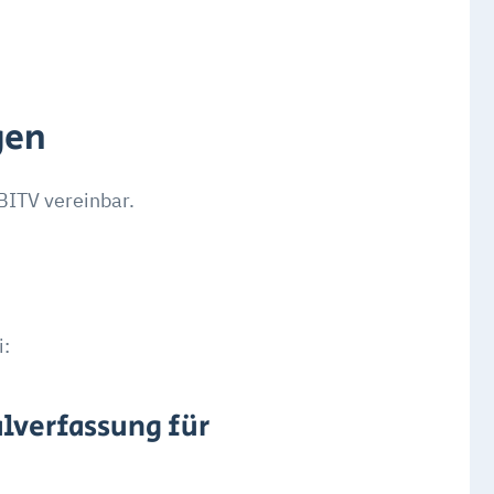
gen
BITV vereinbar.
i:
alverfassung für